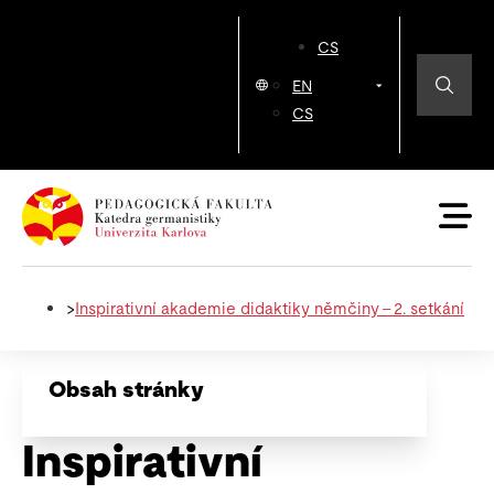
CS
EN
CS
>
Inspirativní akademie didaktiky němčiny – 2. setkání
Obsah stránky
Inspirativní