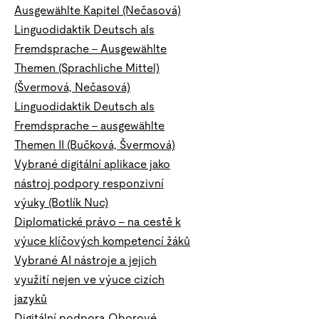
Ausgewählte Kapitel (Nečasová)
Linguodidaktik Deutsch als
Fremdsprache – Ausgewählte
Themen (Sprachliche Mittel)
(Švermová, Nečasová)
Linguodidaktik Deutsch als
Fremdsprache - ausgewählte
Themen II (Bučková, Švermová)
Vybrané digitální aplikace jako
nástroj podpory responzivní
výuky (Botlík Nuc)
Diplomatické právo – na cestě k
výuce klíčových kompetencí žáků
Vybrané AI nástroje a jejich
využití nejen ve výuce cizích
jazyků
Digitální podpora Oborové